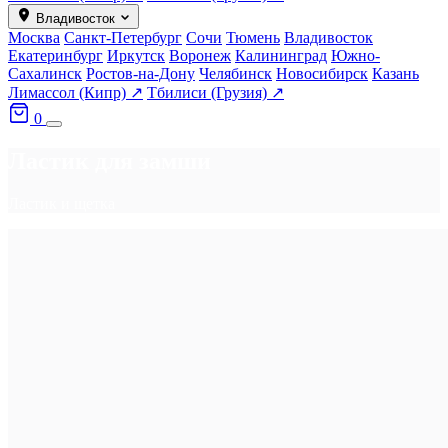
Владивосток
Москва
Санкт-Петербург
Сочи
Тюмень
Владивосток
Екатеринбург
Иркутск
Воронеж
Калининград
Южно-
Сахалинск
Ростов-на-Дону
Челябинск
Новосибирск
Казань
Лимассол (Кипр) ↗
Тбилиси (Грузия) ↗
0
Ластик для замши
Ластик и щетка