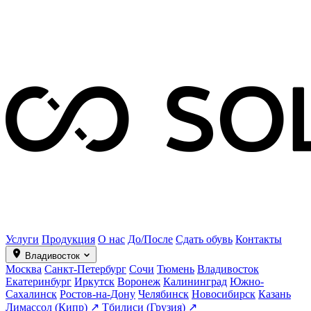
Услуги
Продукция
О нас
До/После
Сдать обувь
Контакты
Владивосток
Москва
Санкт-Петербург
Сочи
Тюмень
Владивосток
Екатеринбург
Иркутск
Воронеж
Калининград
Южно-
Сахалинск
Ростов-на-Дону
Челябинск
Новосибирск
Казань
Лимассол (Кипр) ↗
Тбилиси (Грузия) ↗